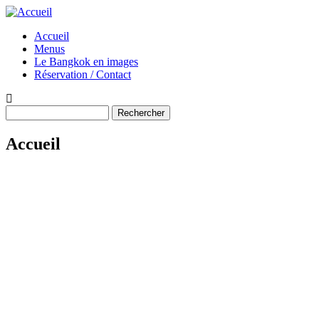
Aller
au
Accueil
contenu
Menus
Main
principal
Le Bangkok en images
navigation
Réservation / Contact
Rechercher
Accueil